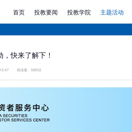
首页
投教要闻
投教学院
主题活动
阶学习
进上市公司
险测评
关答题
视频课堂
投教微课堂
投资者维权
规则解读
走进主板上市公司
中国REITs公开课
ESG云讲堂
启动，快来了解下！
财经分析
走进科创板上市公司
你的理财困惑专家来
走进公募REITs
热点专题
科创未来云讲堂
5:47
阅读量：
58932
法律课堂