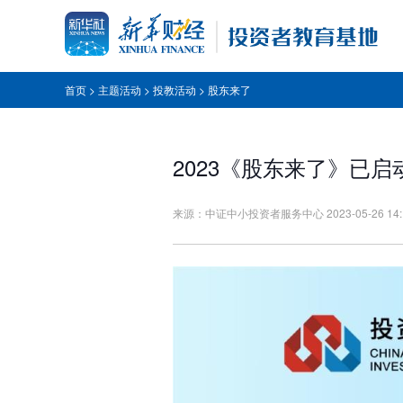
首页
>
主题活动
>
投教活动
>
股东来了
走进交易所
投资入门
风险揭示
模拟交易
进
走
风
闯
股票
走进上交所投教基地
2023《股东来了》已
债券
走进深交所投教基地
基金
来源：中证中小投资者服务中心 2023-05-26 14:1
期货
贵金属