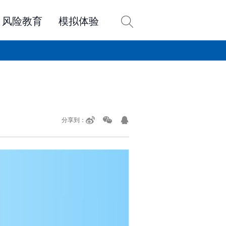
风险教育
模拟体验
热点专题
投教活动
投教风采
股东来了
答
北交所
3·15投资者保护
投教作品征集
分享到：